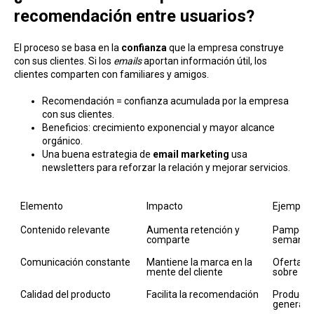
recomendación entre usuarios?
El proceso se basa en la
confianza
que la empresa construye
con sus clientes. Si los
emails
aportan información útil, los
clientes comparten con familiares y amigos.
Recomendación = confianza acumulada por la empresa
con sus clientes.
Beneficios: crecimiento exponencial y mayor alcance
orgánico.
Una buena estrategia de
email marketing
usa
newsletters para reforzar la relación y mejorar servicios.
Elemento
Impacto
Ejemplo 
Contenido relevante
Aumenta retención y 
Pampers 
comparte
semanale
Comunicación constante
Mantiene la marca en la 
Ofertas 
mente del cliente
sobre pr
Calidad del producto
Facilita la recomendación
Productos
generan 