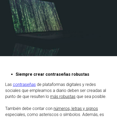
Siempre crear contraseñas robustas
Las
contraseñas
de plataformas digitales y redes
sociales que empleamos a diario deben ser creadas al
punto de que resulten lo
más robustas
que sea posible.
También debe contar con
números, letras y signos
especiales, como asteriscos o símbolos. Además, es