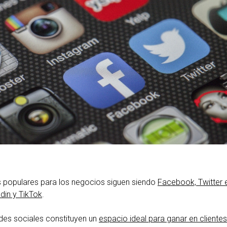
s populares para los negocios siguen siendo
Facebook, Twitter 
din y TikTok
.
des sociales constituyen un
espacio ideal para ganar en clientes