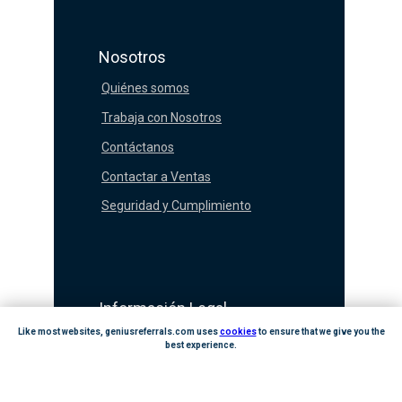
Nosotros
Quiénes somos
Trabaja con Nosotros
Contáctanos
Contactar a Ventas
Seguridad y Cumplimiento
Información Legal
Política de Privacidad
Like most websites, geniusreferrals.com uses
cookies
to ensure that we give you the
best experience.
Términos y Condiciones
GOT IT
Política de Cookies