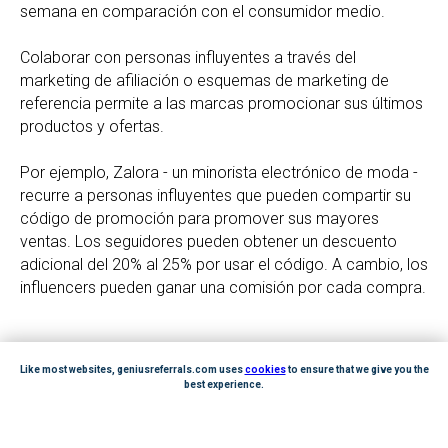
semana en comparación con el consumidor medio.
Colaborar con personas influyentes a través del
marketing de afiliación o esquemas de marketing de
referencia permite a las marcas promocionar sus últimos
productos y ofertas.
Por ejemplo, Zalora - un minorista electrónico de moda -
recurre a personas influyentes que pueden compartir su
código de promoción para promover sus mayores
ventas. Los seguidores pueden obtener un descuento
adicional del 20% al 25% por usar el código. A cambio, los
influencers pueden ganar una comisión por cada compra.
Like most websites, geniusreferrals.com uses
cookies
to ensure that we give you the
9.
Agradezca a los clientes por las
best experience.
referencias exitosas
GOT IT