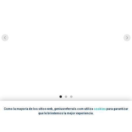
Como la mayoría de los sitios web, geniusreferrals.com utiliza
cookies
para garantizar
Traducciones de PayPal, dinero saliendo de su cuenta
que le brindemos la mejor experiencia.
OK, ENTIENDO
Su promotor(John) también verá una nueva transacción en