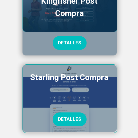
Kingfisher Post
Compra
DETALLES
Starling Post Compra
DETALLES