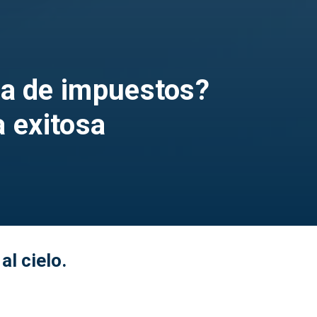
da de impuestos?
a exitosa
al cielo.