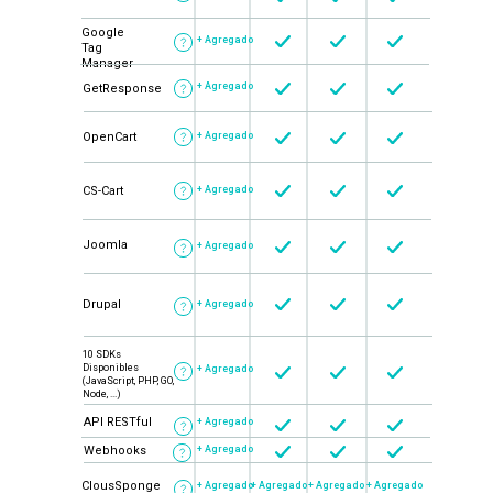
Google
+ Agregado
Tag
Manager
+ Agregado
GetResponse
OpenCart
+ Agregado
CS-Cart
+ Agregado
Joomla
+ Agregado
Drupal
+ Agregado
10 SDKs
Disponibles
+ Agregado
(JavaScript, PHP, GO,
Node, ...)
API RESTful
+ Agregado
Webhooks
+ Agregado
ClousSponge
+ Agregado
+ Agregado
+ Agregado
+ Agregado