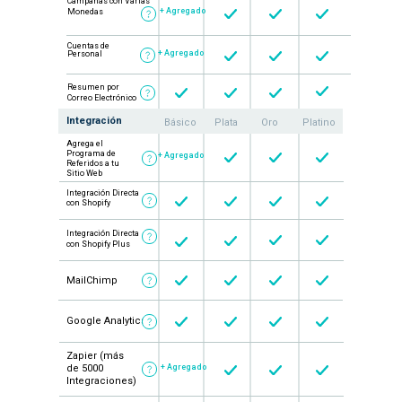
Campañas con Varias
+ Agregado
Monedas
Cuentas de
+ Agregado
Personal
Resumen por
Correo Electrónico
Integración
Básico
Plata
Oro
Platino
Agrega el
Programa de
+ Agregado
Referidos a tu
Sitio Web
Integración Directa
con Shopify
Integración Directa
con Shopify Plus
MailChimp
Google Analytics
Zapier (más
de 5000
+ Agregado
Integraciones)