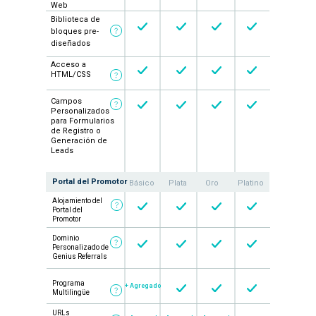
Web
INICIAR PRUEBA GRATUITA
Biblioteca de
bloques pre-
Tu pago es seguro y protegido
diseñados
Acceso a
HTML/CSS
Campos
Platino
Personalizados
para Formularios
de Registro o
399
Generación de
$
Leads
/mes
con facturación anual
Portal del Promotor
Básico
Plata
Oro
Platino
TODO EN ORO, MÁS:
Alojamiento del
Portal del
5,000 promotores/mes
Promotor
+ $0.03 por promotor adicional
Dominio
3 Programas de Referidos
Personalizado de
Genius Referrals
Campañas Premium
(Marketing Multinivel)
Programa
+ Agregado
Multilingüe
Gestión Automatizada de Pagos
URLs