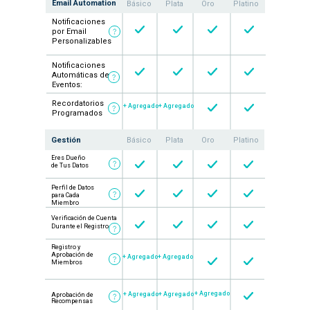
Email Automation
Básico
Plata
Oro
Platino
Notificaciones
por Email
Personalizables
Notificaciones
Automáticas de
Eventos:
Recordatorios
+ Agregado
+ Agregado
Programados
Gestión
Básico
Plata
Oro
Platino
Eres Dueño
de Tus Datos
Perfil de Datos
para Cada
Miembro
Verificación de Cuenta
Durante el Registro
Registro y
Aprobación de
+ Agregado
+ Agregado
Miembros
+ Agregado
+ Agregado
+ Agregado
Aprobación de
Recompensas