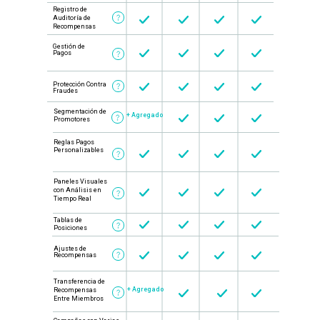
Registro de
Auditoría de
Recompensas
Gestión de
Pagos
Protección Contra
Fraudes
Segmentación de
+ Agregado
Promotores
Reglas Pagos
Personalizables
Paneles Visuales
con Análisis en
Tiempo Real
Tablas de
Posiciones
Ajustes de
Recompensas
Transferencia de
+ Agregado
Recompensas
Entre Miembros