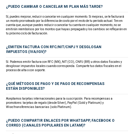
¿PUEDO CAMBIAR O CANCELAR MI PLAN MÁS TARDE?
Sí, puedes mejorar, reducir o cancelar en cualquier momento. Si mejoras, se te facturará
un monto prorrateado por la diferencia de costo por el resto de tu período actual. Ten en
cuenta que, aunque puedes reducir o cancelar tu cuenta en cualquier momento, no se
emitirán reembolsos por los montos que hayas prepagado y los cambios se reflejarán en
tu próximo ciclo de facturación.
¿EMITEN FACTURA CON RFC/NIT/CNPJ Y DESGLOSAN
IMPUESTOS (IVA/IGV)?
Sí. Podemos emitir factura con RFC (MX), NIT (CO), CNPJ (BR) u otros datos fiscales y
desglosar impuestos locales cuando corresponda. Comparte tus datos fiscales en el
proceso de alta o con soporte.
¿QUÉ MÉTODOS DE PAGO Y DE PAGO DE RECOMPENSAS
ESTÁN DISPONIBLES?
Aceptamos tarjetas internacionales para la suscripción. Para recompensas a
promotores: tarjetas de regalo (desde Silver), PayPal (Gold y Platinum) y
Wise/transferencias bancarias (solo Platinum).
¿PUEDO COMPARTIR ENLACES POR WHATSAPP, FACEBOOK O
CORREO (CANALES POPULARES EN LATAM)?