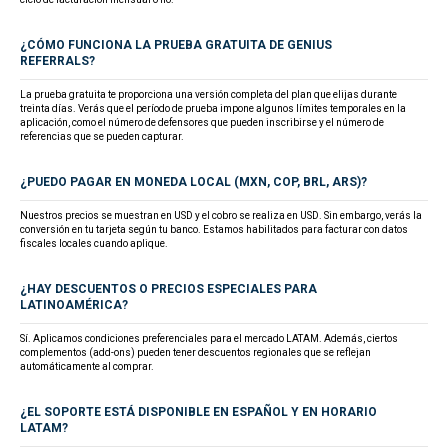
¿CÓMO FUNCIONA LA PRUEBA GRATUITA DE GENIUS
REFERRALS?
La prueba gratuita te proporciona una versión completa del plan que elijas durante
treinta días. Verás que el período de prueba impone algunos límites temporales en la
aplicación, como el número de defensores que pueden inscribirse y el número de
referencias que se pueden capturar.
¿PUEDO PAGAR EN MONEDA LOCAL (MXN, COP, BRL, ARS)?
Nuestros precios se muestran en USD y el cobro se realiza en USD. Sin embargo, verás la
conversión en tu tarjeta según tu banco. Estamos habilitados para facturar con datos
fiscales locales cuando aplique.
¿HAY DESCUENTOS O PRECIOS ESPECIALES PARA
LATINOAMÉRICA?
Sí. Aplicamos condiciones preferenciales para el mercado LATAM. Además, ciertos
complementos (add-ons) pueden tener descuentos regionales que se reflejan
automáticamente al comprar.
¿EL SOPORTE ESTÁ DISPONIBLE EN ESPAÑOL Y EN HORARIO
LATAM?