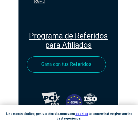
RGPD
Programa de Referidos
para Afiliados
Gana con tus Referidos
Like most websites, geniusreferrals.com uses
cookies
to ensure that we give you the
best experience.
GOT IT