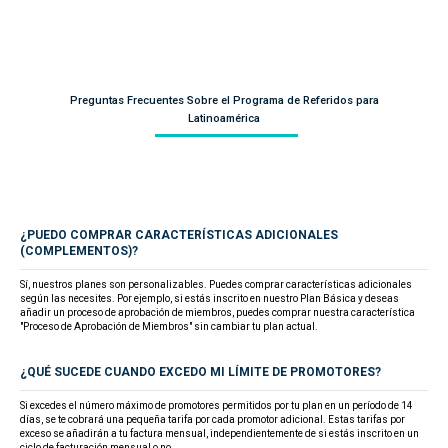
Preguntas Frecuentes Sobre el Programa de Referidos para
Latinoamérica
¿PUEDO COMPRAR CARACTERÍSTICAS ADICIONALES
(COMPLEMENTOS)?
Sí, nuestros planes son personalizables. Puedes comprar características adicionales
según las necesites. Por ejemplo, si estás inscrito en nuestro Plan Básica y deseas
añadir un proceso de aprobación de miembros, puedes comprar nuestra característica
"Proceso de Aprobación de Miembros" sin cambiar tu plan actual.
¿QUÉ SUCEDE CUANDO EXCEDO MI LÍMITE DE PROMOTORES?
Si excedes el número máximo de promotores permitidos por tu plan en un período de 14
días, se te cobrará una pequeña tarifa por cada promotor adicional. Estas tarifas por
exceso se añadirán a tu factura mensual, independientemente de si estás inscrito en un
ciclo de facturación mensual o no.