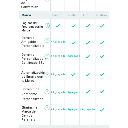
de
Conversión
Marca
Básico
Plata
Oro
Platino
Páginas del
Programa con tu
Marca
Dominio
Amigable
+ Agregado
Personalizable
Dominio
+ Agregado
+ Agregado
Personalizado +
Certificado SSL
Automatización
+ Agregado
de Emails con
tu Marca
Dominio de
+ Agregado
+ Agregado
Remitente
Personalizado
Eliminar la
+ Agregado
+ Agregado
+ Agregado
Marca de
Genius
Referrals