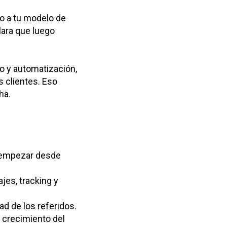
lo a tu modelo de
lara que luego
o y automatización,
s clientes. Eso
ha.
n empezar desde
ajes, tracking y
ad de los referidos.
l crecimiento del