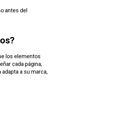
ño antes del
dos?
úne los elementos
eñar cada página,
a adapta a su marca,