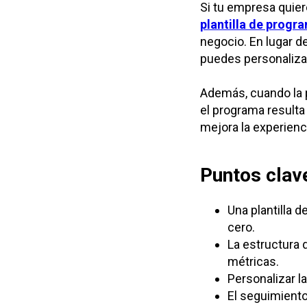
Si tu empresa quie
plantilla de progr
negocio. En lugar d
puedes personalizar
Además, cuando la p
el programa resulta
mejora la experienc
Puntos clav
Una plantilla 
cero.
La estructura d
métricas.
Personalizar la
El seguimiento