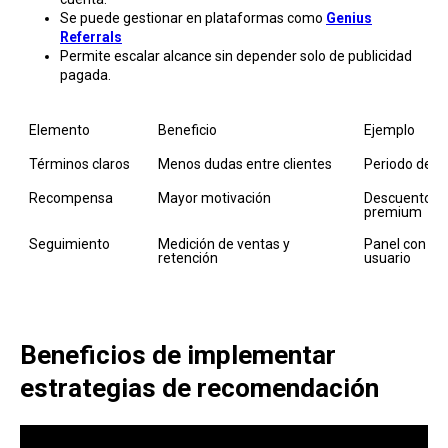
Se puede gestionar en plataformas como
Genius
Referrals
Permite escalar alcance sin depender solo de publicidad
pagada.
Elemento
Beneficio
Ejemplo
Términos claros
Menos dudas entre clientes
Periodo de ca
Recompensa
Mayor motivación
Descuento o 
premium
Seguimiento
Medición de ventas y 
Panel con mét
retención
usuario
Benefici os de implementar
estrategias de recomendación