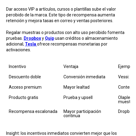
Dar acceso VIP a artículos, cursos o plantillas sube el valor
percibido de la marca. Este tipo de recompensa aumenta
retención y mejora tasas en correo y ventas posteriores.
Regalar muestras o productos con alto uso percibido fomenta
pruebas.
Dropbox
y
Quip
usan créditos o almacenamiento
adicional;
Tesla
ofrece recompensas monetarias por
activaciones.
Incentivo
Ventaja
Ejemplo r
Descuento doble
Conversión inmediata
Vessi: $
Acceso premium
Mayor lealtad
Contenido
Producto gratis
Prueba y upsell
Olaplex: 
muestra
Recompensa escalonada
Mayor participación 
Dropbox:
continua
Insight: los incentivos inmediatos convierten mejor que los