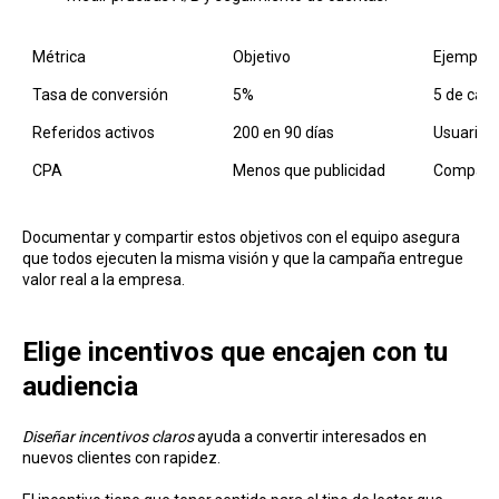
Métrica
Objetivo
Ejemplo
Tasa de conversión
5%
5 de cada
Referidos activos
200 en 90 días
Usuarios
CPA
Menos que publicidad
Compara
Documentar y compartir estos objetivos con el equipo asegura
que todos ejecuten la misma visión y que la campaña entregue
valor real a la empresa.
Elige incentivos que encajen con tu
audiencia
Diseñar incentivos claros
ayuda a convertir interesados en
nuevos clientes con rapidez.