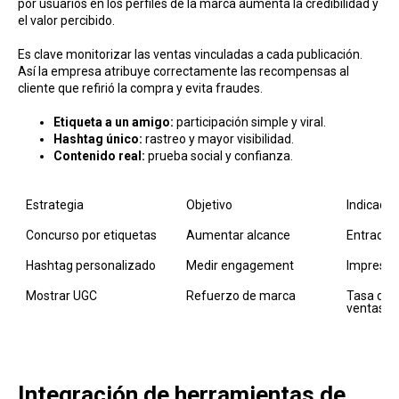
por usuarios en los perfiles de la marca aumenta la credibilidad y
el valor percibido.
Es clave monitorizar las ventas vinculadas a cada publicación.
Así la empresa atribuye correctamente las recompensas al
cliente que refirió la compra y evita fraudes.
Etiqueta a un amigo:
participación simple y viral.
Hashtag único:
rastreo y mayor visibilidad.
Contenido real:
prueba social y confianza.
Estrategia
Objetivo
Indicador
Concurso por etiquetas
Aumentar alcance
Entradas 
Hashtag personalizado
Medir engagement
Impresio
Mostrar UGC
Refuerzo de marca
Tasa de c
ventas
Integración de herramientas de