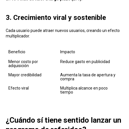
3. Crecimiento viral y sostenible
Cada usuario puede atraer nuevos usuarios, creando un efecto
multiplicador.
Beneficio
Impacto
Ej
Menor costo por 
Reduce gasto en publicidad
Re
adquisición
Mayor credibilidad
Aumenta la tasa de apertura y 
Re
compra
Efecto viral
Multiplica alcance en poco 
Us
tiempo
pu
¿Cuándo sí tiene sentido lanzar un