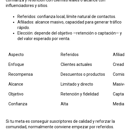
influenciadores y sitios.
Referidos: confianza local, límite natural de contactos.
Afiliados: alcance masivo, capacidad para generar tráfico
rápido.
Elección: depende del objetivo —retención o captación— y
del valor esperado por venta.
Aspecto
Referidos
Afiliados
Enfoque
Clientes actuales
Creador
Recompensa
Descuentos o productos
Comisión
Alcance
Limitado y directo
Masivo y 
Objetivo
Retención y fidelidad
Captación
Confianza
Alta
Media
Si tu meta es conseguir suscriptores de calidad y reforzar la
comunidad, normalmente conviene empezar por referidos.