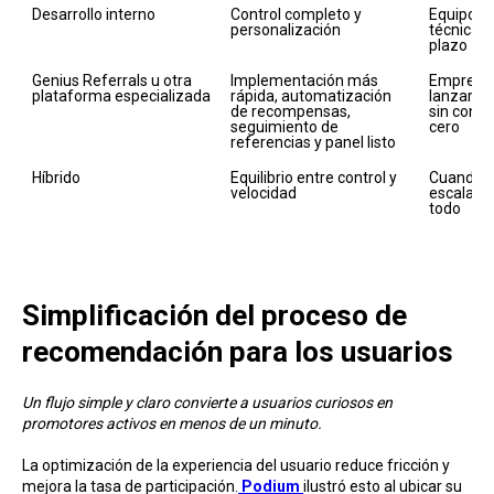
Desarrollo interno
Control completo y 
Equipos c
personalización
técnica y 
plazo 
Genius Referrals u otra 
Implementación más 
Empresas
plataforma especializada
rápida, automatización 
lanzar, m
de recompensas, 
sin const
seguimiento de 
cero
referencias y panel listo
Híbrido
Equilibrio entre control y 
Cuando se
velocidad 
escalabil
todo            
Simplificación del proceso de
recome ndación para los usuarios
Un flujo simple y claro convierte a usuarios curiosos en
promotores activos en menos de un minuto.
La optimización de la experiencia del usuario reduce fricción y
mejora la tasa de participación.
Podium
ilustró esto al ubicar su