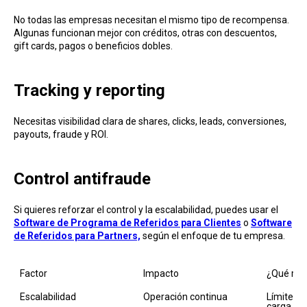
No todas las empresas necesitan el mismo tipo de recompensa.
Algunas funcionan mejor con créditos, otras con descuentos,
gift cards, pagos o beneficios dobles.
Tracking y repor ting
Necesitas visibilidad clara de shares, clicks, le ads, conversiones,
payouts, fraude y ROI.
Control antifraude
Si quieres reforzar el control y la escalabilidad, puedes usar el
Software de Programa de Referidos para Clientes
o
Software
de Referidos para Partners,
según el enfoque de tu empresa.
Factor
Impacto
¿Qué rev
Escalabilidad
Operación continua
Límites y
carga