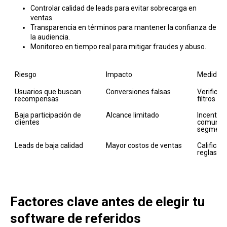
Controlar calidad de leads para evitar sobrecarga en
ventas.
Transparencia en términos para mantener la confianza de
la audiencia.
Monitoreo en tiempo real para mitigar fraudes y abuso.
Riesgo
Impacto
Medida
Usuarios que buscan 
Conversiones falsas
Verificac
recompensas
filtros an
Baja participación de 
Alcance limitado
Incentivo
clientes
comunica
segment
Leads de baja calidad
Mayor costos de ventas
Calificac
reglas de
Factores clave antes de elegir tu
software de referidos