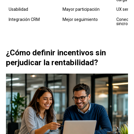
Usabilidad
Mayor participación
UX sencil
Integración CRM
Mejor seguimiento
Conectore
sincroniz
¿Cómo definir incentivos sin
perjudicar la rentabilidad?